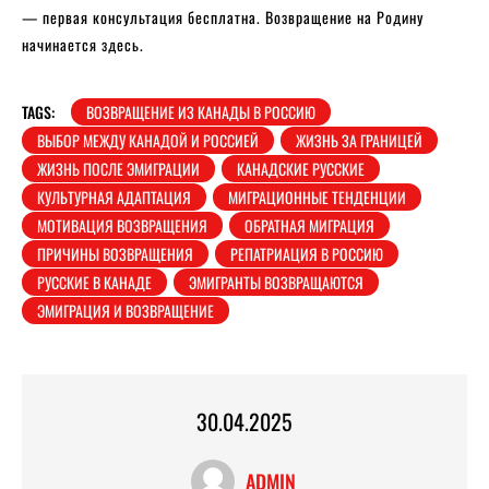
— первая консультация бесплатна. Возвращение на Родину
начинается здесь.
TAGS:
ВОЗВРАЩЕНИЕ ИЗ КАНАДЫ В РОССИЮ
ВЫБОР МЕЖДУ КАНАДОЙ И РОССИЕЙ
ЖИЗНЬ ЗА ГРАНИЦЕЙ
ЖИЗНЬ ПОСЛЕ ЭМИГРАЦИИ
КАНАДСКИЕ РУССКИЕ
КУЛЬТУРНАЯ АДАПТАЦИЯ
МИГРАЦИОННЫЕ ТЕНДЕНЦИИ
МОТИВАЦИЯ ВОЗВРАЩЕНИЯ
ОБРАТНАЯ МИГРАЦИЯ
ПРИЧИНЫ ВОЗВРАЩЕНИЯ
РЕПАТРИАЦИЯ В РОССИЮ
РУССКИЕ В КАНАДЕ
ЭМИГРАНТЫ ВОЗВРАЩАЮТСЯ
ЭМИГРАЦИЯ И ВОЗВРАЩЕНИЕ
30.04.2025
ADMIN