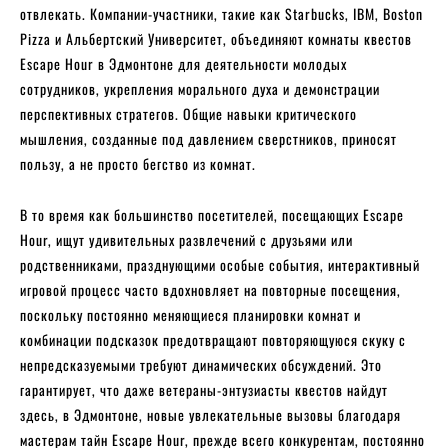
отвлекать. Компании-участники, такие как Starbucks, IBM, Boston
Pizza и Альбертский Университет, объединяют комнаты квестов
Escape Hour в Эдмонтоне для деятельности молодых
сотрудников, укрепления морального духа и демонстрации
перспективных стратегов. Общие навыки критического
мышления, созданные под давлением сверстников, приносят
пользу, а не просто бегство из комнат.
В то время как большинство посетителей, посещающих Escape
Hour, ищут удивительных развлечений с друзьями или
родственниками, празднующими особые события, интерактивный
игровой процесс часто вдохновляет на повторные посещения,
поскольку постоянно меняющиеся планировки комнат и
комбинации подсказок предотвращают повторяющуюся скуку с
непредсказуемыми требуют динамических обсуждений. Это
гарантирует, что даже ветераны-энтузиасты квестов найдут
здесь, в Эдмонтоне, новые увлекательные вызовы благодаря
мастерам тайн Escape Hour, прежде всего конкурентам, постоянно