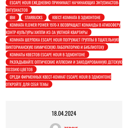
ESCAPE HOUR ЕЖЕДНЕВНО ПРИНИМАЕТ НАЧИНАЮЩИХ ЭНТУЗИАСТОВ-
ЭНТУЗИАСТОВ
IBM
STARBUCKS
КВЕСТ-КОМНАТА В ЭДМОНТОНЕ
КОМНАТА FLOWER POWER 1970-Х ВОЗВРАЩАЕТ КОМАНДЫ В АТМОСФЕРУ
КОНТР-КУЛЬТУРЫ ХИППИ ИЗ-ЗА УЮТНОЙ КВАРТИРЫ
КОМНАТА ШЕРЛОКА ESCAPE HOUR ПОГРУЖАЕТ ГРУППЫ В ТЩАТЕЛЬНУЮ
ВИКТОРИАНСКУЮ ХИМИЧЕСКУЮ ЛАБОРАТОРИЮ И БИБЛИОТЕКУ
КОМНАТЫ КВЕСТОВ ESCAPE HOUR В ЭДМОНТОНЕ
РАЗГАДЫВАЙТЕ ОПТИЧЕСКИЕ ИЛЛЮЗИИ И ЗАКОДИРОВАННУЮ ДЕТСКУЮ
ПОЭЗИЮ ЦВЕТОВ
СРЕДИ ФИРМЕННЫХ КВЕСТ-КОМНАТ ESCAPE HOUR В ЭДМОНТОНЕ
ОТКРОЙТЕ ДЛЯ СЕБЯ ТЕМЫ
18.04.2024