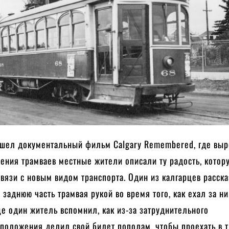
ышел документальный фильм Calgary Remembered, где вы
ения трамваев местные жители описали ту радость, котор
вязи с новым видом транспорта. Один из калгарцев расска
 заднюю часть трамвая рукой во время того, как ехал за н
е один житель вспомнил, как из-за затруднительного
 положения делил свой билет пополам, чтобы проехать в 