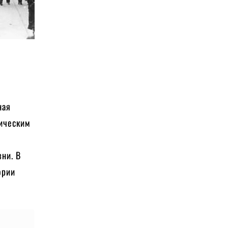
ная
фическим
т
ни. В
ории