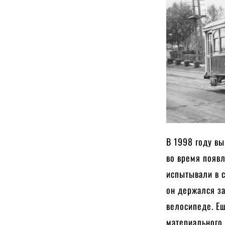
В 1998 году в
во время появл
испытывали в с
он держался за
велосипеде. Ещ
материального