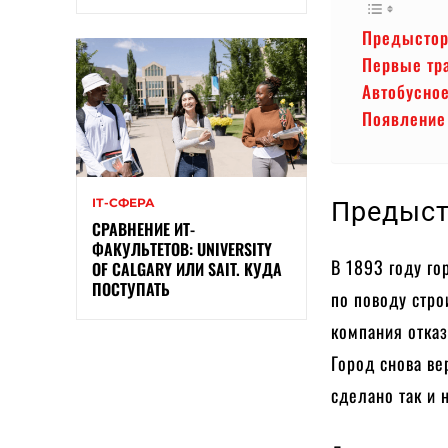
Предысто
Первые тр
Автобусно
Появление 
ІТ-СФЕРА
Предыст
СРАВНЕНИЕ ИТ-
ФАКУЛЬТЕТОВ: UNIVERSITY
В 1893 году го
OF CALGARY ИЛИ SAIT. КУДА
ПОСТУПАТЬ
по поводу стро
компания отказ
Город снова ве
сделано так и 