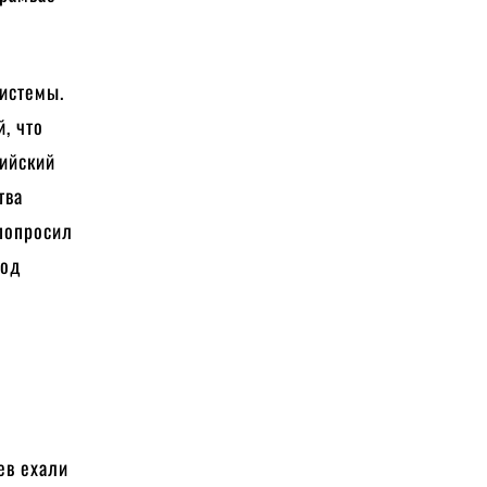
системы.
, что
лийский
тва
 попросил
род
ев ехали