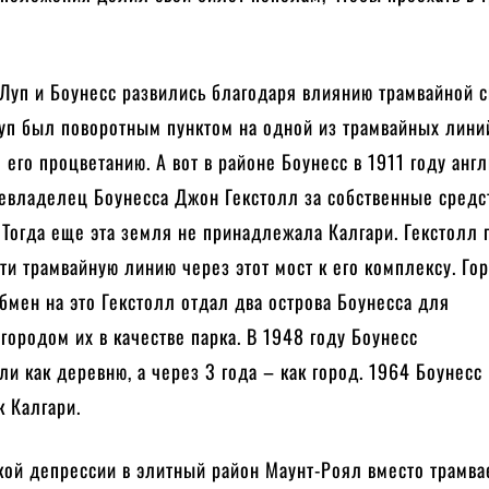
Луп и Боунесс развились благодаря влиянию трамвайной 
уп был поворотным пунктом на одной из трамвайных линий
 его процветанию. А вот в районе Боунесс в 1911 году анг
левладелец Боунесса Джон Гекстолл за собственные средс
 Тогда еще эта земля не принадлежала Калгари. Гекстолл
ти трамвайную линию через этот мост к его комплексу. Го
обмен на это Гекстолл отдал два острова Боунесса для
городом их в качестве парка. В 1948 году Боунесс
ли как деревню, а через 3 года – как город. 1964 Боунесс
 Калгари.
кой депрессии в элитный район Маунт-Роял вместо трамва