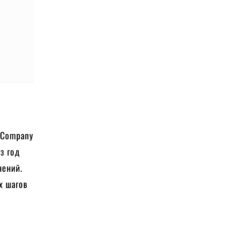
y Company
з год
нений.
х шагов