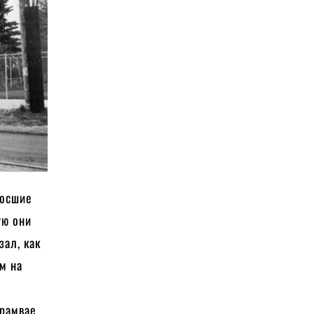
росшие
ую они
зал, как
им на
трамвае