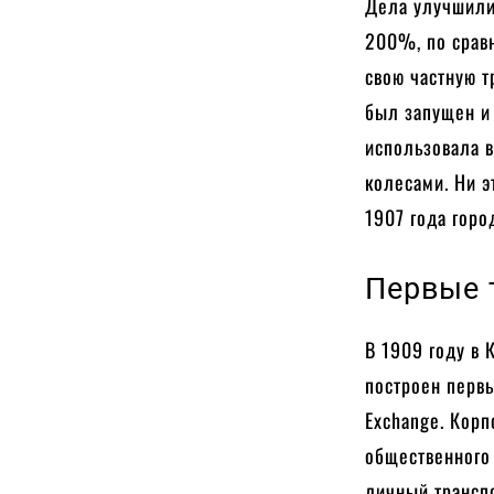
Дела улучшилис
200%, по срав
свою частную 
был запущен и 
использовала 
колесами. Ни э
1907 года горо
Первые 
В 1909 году в 
построен первы
Exchange. Кор
общественного 
личный транспо