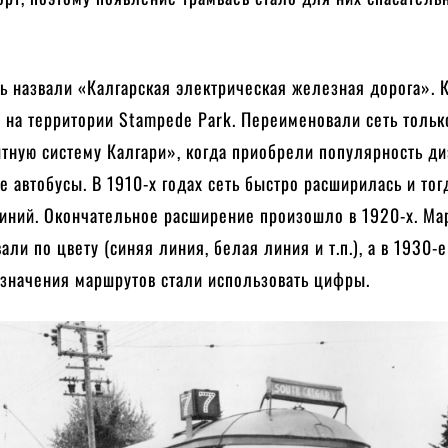
ь назвали «Калгарская электрическая железная дорога». 
 на территории Stampede Park. Переименовали сеть тольк
итную систему Калгари», когда приобрели популярность д
е автобусы. В 1910-х годах сеть быстро расширилась и тог
линий. Окончательное расширение произошло в 1920-х. М
ли по цвету (синяя линия, белая линия и т.п.), а в 1930-
означения маршрутов стали использовать цифры.