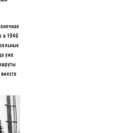
Конечная
о в 1946
изельные
да уже
аршруты
е вместо