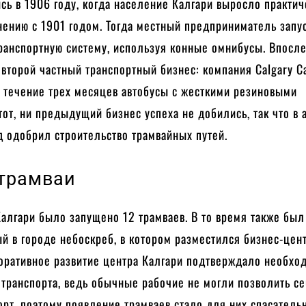
ь в 1906 году, когда население Калгари выросло практич
нению с 1901 годом. Тогда местный предприниматель запу
транспортную систему, используя конные омнибусы. Впосл
второй частный транспортный бизнес: компания Calgary C
в течение трех месяцев автобусы с жесткими резиновыми
тот, ни предыдущий бизнес успеха не добились, так что в 
д одобрил строительство трамвайных путей.
трамваи
Калгари было запущено 12 трамваев. В то время также был
й в городе небоскреб, в котором разместился бизнес-цент
поративное развитие центра Калгари подтверждало необхо
транспорта, ведь обычные рабочие не могли позволить с
рт, поэтому появление трамваев стало для них спасател