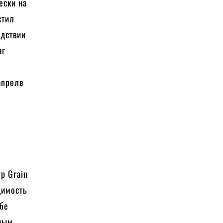
ески на
стил
едствии
ar
апреле
р Grain
димость
ебе
ьным